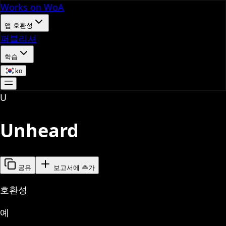
Works on WoA
앱 호환성
퍼블리셔
학습
ko
U
Unheard
공유
보고서에 추가
호환성
예