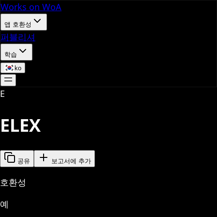
Works on WoA
앱 호환성
퍼블리셔
학습
ko
E
ELEX
공유
보고서에 추가
호환성
예