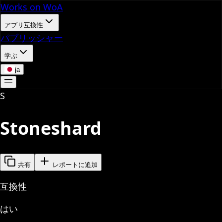
Works on WoA
アプリ互換性
パブリッシャー
学ぶ
ja
S
Stoneshard
共有
レポートに追加
互換性
はい