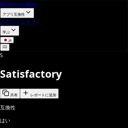
Works on WoA
アプリ互換性
パブリッシャー
学ぶ
ja
S
Satisfactory
共有
レポートに追加
互換性
はい