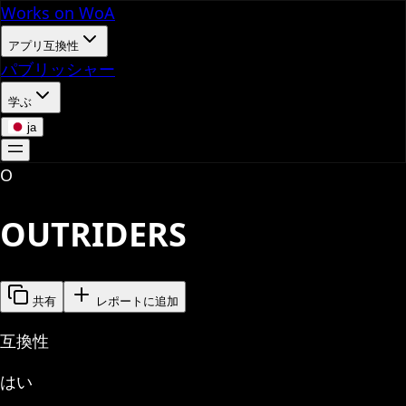
Works on WoA
アプリ互換性
パブリッシャー
学ぶ
ja
O
OUTRIDERS
共有
レポートに追加
互換性
はい